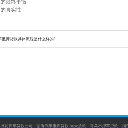
量的最终平衡
水的真实性
车抵押贷款具体流程是什么样的?
潍坊押车贷款公司
临沂汽车抵押贷款-当天放款
青岛不押车贷款
烟