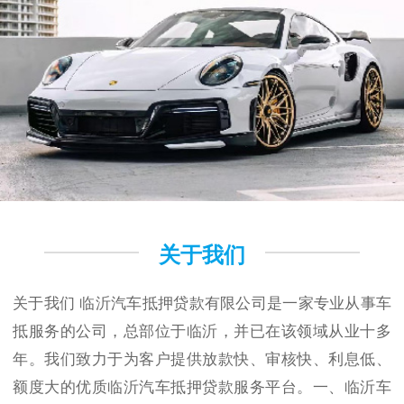
关于我们
关于我们
临沂汽车抵押贷款有限公司是一家专业从事车
抵服务的公司，总部位于临沂，并已在该领域从业十多
年。我们致力于为客户提供放款快、审核快、利息低、
额度大的优质临沂汽车抵押贷款服务平台。一、临沂车