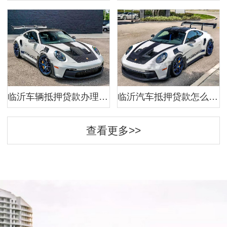
临沂车辆抵押贷款办理流程有哪些?能贷多少?
临沂汽车抵押贷款怎么办理?办理临沂汽车抵押贷款需要注意哪些问题?
查看更多>>