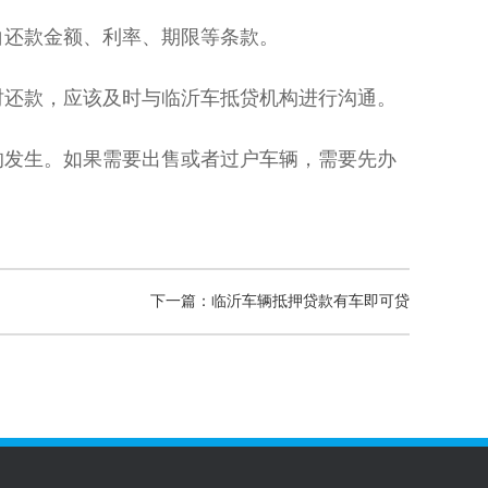
白还款金额、利率、期限等条款。
时还款，应该及时与临沂车抵贷机构进行沟通。
的发生。如果需要出售或者过户车辆，需要先办
下一篇：临沂车辆抵押贷款有车即可贷