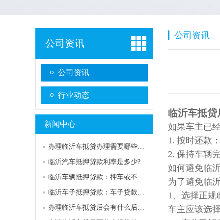
公司资讯
公司资讯
公司资讯
行业动态
临沂车抵贷
新闻中心
如果车主已
1. 按时还
办理临沂车抵贷办理需要哪些证件?
2. 保持车
临沂汽车抵押贷款利率是多少?
如何避免临
临沂车辆抵押贷款：押车或不押车是什么?
为了避免临
临沂车子抵押贷款：车子贷款还清后如何解除抵押?
1、选择正规
办理临沂车抵贷后会有什么后果呢?
车主应该选