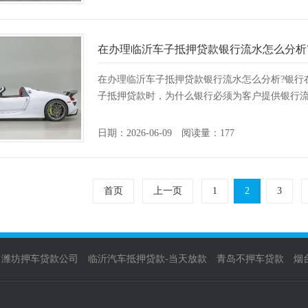
在办理临沂车子抵押贷款银行流水怎么分析
在办理临沂车子抵押贷款银行流水怎么分析?银行
子抵押贷款时，为什么银行必须为客户提供银行流水
日期：2026-06-09 阅读量：177
首页
上一页
1
2
3
潍坊押车贷款公司
临沂汽车抵押贷款-当天放款
青岛不押车贷款
烟