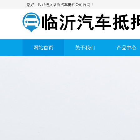
您好，欢迎进入临沂汽车抵押公司官网！
网站首页
关于我们
产品中心