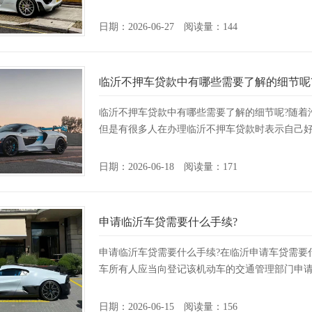
日期：2026-06-27 阅读量：144
临沂不押车贷款中有哪些需要了解的细节呢
临沂不押车贷款中有哪些需要了解的细节呢?随着
但是有很多人在办理临沂不押车贷款时表示自己好像
日期：2026-06-18 阅读量：171
申请临沂车贷需要什么手续?
申请临沂车贷需要什么手续?在临沂申请车贷需要
车所有人应当向登记该机动车的交通管理部门申请抵
日期：2026-06-15 阅读量：156