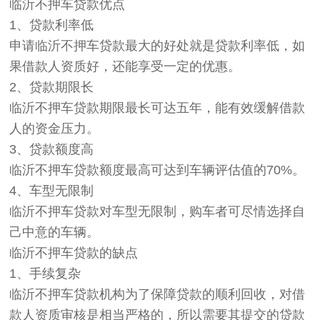
临沂不押车贷款优点
1、贷款利率低
申请临沂不押车贷款最大的好处就是贷款利率低，如
果借款人资质好，还能享受一定的优惠。
2、贷款期限长
临沂不押车贷款期限最长可达五年，能有效缓解借款
人的资金压力。
3、贷款额度高
临沂不押车贷款额度最高可达到车辆评估值的70%。
4、车型无限制
临沂不押车贷款对车型无限制，购车者可尽情选择自
己中意的车辆。
临沂不押车贷款的缺点
1、手续复杂
临沂不押车贷款机构为了保障贷款的顺利回收，对借
款人资质审核是相当严格的，所以需要其提交的贷款