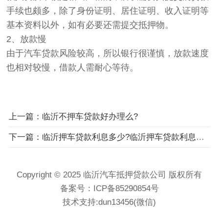
手续也颇多，除了身份证明、居住证明、收入证明等
基本资料以外，如有必要还需提交抵押物。
2、放款慢
由于汽车贷款风险较高，所以银行很谨慎，放款速度
也相对较慢，借款人需耐心等待。
上一篇：临沂不押车贷款好办理么?
下一篇：临沂押车贷款利息多少?临沂押车贷款利息介绍
Copyright © 2025 临沂汽车抵押贷款公司 版权所有
备案号：
ICP备85290854号
技术支持:dun13456(微信)